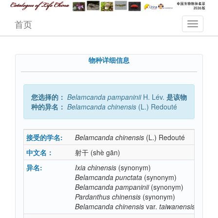
首页
物种详细信息
您选择的：
Belamcanda
pampaninii
H. Lév.
是该物
种的异名：
Belamcanda
chinensis
(L.) Redouté
接受的学名:
Belamcanda
chinensis
(L.) Redouté
中文名：
射干
(shè gān)
异名:
Ixia
chinensis
(synonym)
Belamcanda
punctata
(synonym)
Belamcanda
pampaninii
(synonym)
Pardanthus
chinensis
(synonym)
Belamcanda
chinensis
var.
taiwanensis
(syno