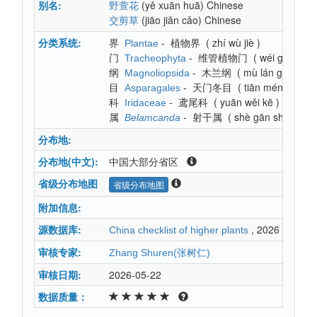
别名:
(yě xuān huā)
Chinese
野萱花
(jiāo jiǎn cǎo)
Chinese
交剪草
分类系统:
界
-
植物界
(
zhí wù jiè
)
Plantae
门
-
维管植物门
(
wéi guǎn zh
Tracheophyta
纲
-
木兰纲
(
mù lán gāng
)
Magnoliopsida
目
-
天门冬目
(
tiān mén dōng 
Asparagales
科
-
鸢尾科
(
yuān wěi kē
)
Iridaceae
属
-
射干属
(
shè gān shǔ
)
Belamcanda
分布地:
分布地(中文):
中国大部分省区
省级分布地图
省级分布地图
附加信息:
源数据库:
, 2026
China checklist of higher plants
审核专家:
Zhang Shuren(张树仁)
审核日期:
2026-05-22
数据质量：