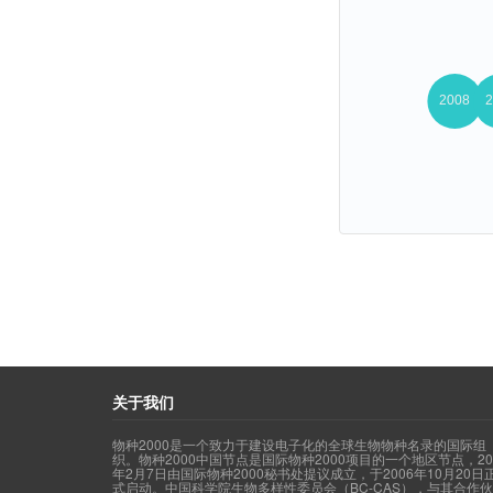
关于我们
物种2000是一个致力于建设电子化的全球生物物种名录的国际组
织。物种2000中国节点是国际物种2000项目的一个地区节点，20
年2月7日由国际物种2000秘书处提议成立，于2006年10月20日
式启动。中国科学院生物多样性委员会（BC-CAS），与其合作