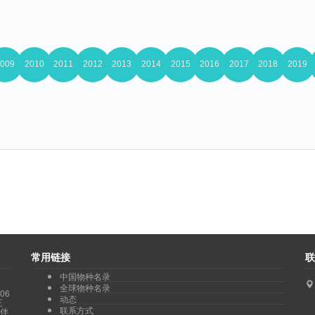
常用链接
联
中国物种名录
全球物种名录
06
动态
正
联系方式
伙伴