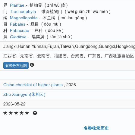
界
-
植物界
(
zhí wù jiè
)
Plantae
门
-
维管植物门
(
wéi guǎn zhí wù mén
)
Tracheophyta
纲
-
木兰纲
(
mù lán gāng
)
Magnoliopsida
目
-
豆目
(
dòu mù
)
Fabales
科
-
豆科
(
dòu kē
)
Fabaceae
属
-
皂荚属
(
zào jiá shǔ
)
Gleditsia
Jiangxi,Hunan,Yunnan,Fujian,Taiwan,Guangdong,Guangxi,Hongkon
江西省、湖南省、云南省、福建省、台湾省、广东省、广西壮族自治区
省级分布地图
, 2026
China checklist of higher plants
Zhu Xiangyun(朱相云)
2026-05-22
名称收录历史