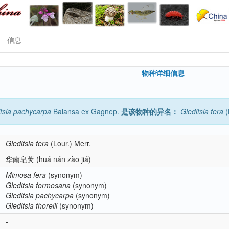
信息
物种详细信息
tsia
pachycarpa
Balansa ex Gagnep.
是该物种的异名：
Gleditsia
fera
(
Gleditsia
fera
(Lour.) Merr.
华南皂荚
(huá nán zào jiá)
Mimosa
fera
(synonym)
Gleditsia
formosana
(synonym)
Gleditsia
pachycarpa
(synonym)
Gleditsia
thorelii
(synonym)
-