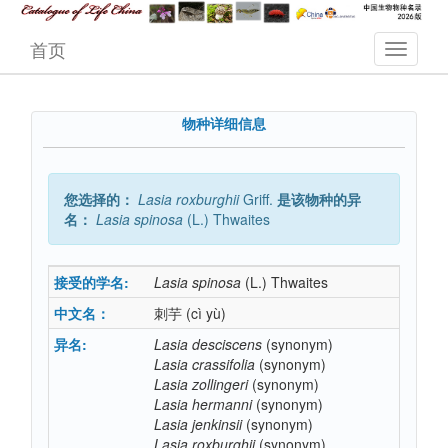
首页
物种详细信息
您选择的：
Lasia
roxburghii
Griff.
是该物种的异
名：
Lasia
spinosa
(L.) Thwaites
接受的学名:
Lasia
spinosa
(L.) Thwaites
中文名：
刺芋
(cì yù)
异名:
Lasia
desciscens
(synonym)
Lasia
crassifolia
(synonym)
Lasia
zollingeri
(synonym)
Lasia
hermanni
(synonym)
Lasia
jenkinsii
(synonym)
Lasia
roxburghii
(synonym)