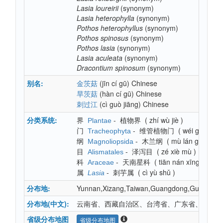
Lasia
loureirii
(synonym)
Lasia
heterophylla
(synonym)
Pothos
heterophyllus
(synonym)
Pothos
spinosus
(synonym)
Pothos
lasia
(synonym)
Lasia
aculeata
(synonym)
Dracontium
spinosum
(synonym)
别名:
(jīn cí gū)
Chinese
金茨菇
(hàn cí gū)
Chinese
旱茨菇
(cì guò jiāng)
Chinese
刺过江
分类系统:
界
-
植物界
(
zhí wù jiè
)
Plantae
门
-
维管植物门
(
wéi guǎn zh
Tracheophyta
纲
-
木兰纲
(
mù lán gāng
)
Magnoliopsida
目
-
泽泻目
(
zé xiè mù
)
Alismatales
科
-
天南星科
(
tiān nán xīng kē
)
Araceae
属
-
刺芋属
(
cì yù shǔ
)
Lasia
分布地:
Yunnan,Xizang,Taiwan,Guangdong,Guangxi,H
分布地(中文):
云南省、西藏自治区、台湾省、广东省、广西壮
省级分布地图
省级分布地图