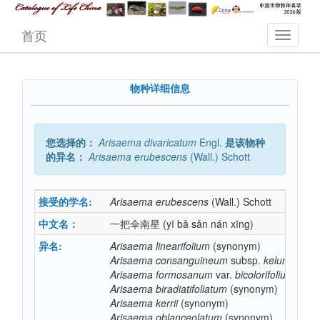
首页
物种详细信息
您选择的：
Arisaema
divaricatum
Engl.
是该物种
的异名：
Arisaema
erubescens
(Wall.) Schott
接受的学名:
Arisaema
erubescens
(Wall.) Schott
中文名：
一把伞南星
(yī bǎ sǎn nán xīng)
异名:
Arisaema
linearifolium
(synonym)
Arisaema
consanguineum
subsp.
kelung-insul
Arisaema
formosanum
var.
bicolorifolium
(syn
Arisaema
biradiatifoliatum
(synonym)
Arisaema
kerrii
(synonym)
Arisaema
oblanceolatum
(synonym)