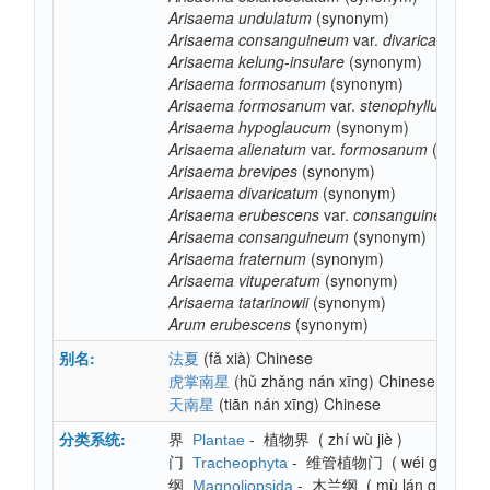
Arisaema
undulatum
(synonym)
Arisaema
consanguineum
var.
divaricatum
(sy
Arisaema
kelung-insulare
(synonym)
Arisaema
formosanum
(synonym)
Arisaema
formosanum
var.
stenophyllum
(syn
Arisaema
hypoglaucum
(synonym)
Arisaema
alienatum
var.
formosanum
(synony
Arisaema
brevipes
(synonym)
Arisaema
divaricatum
(synonym)
Arisaema
erubescens
var.
consanguineum
(sy
Arisaema
consanguineum
(synonym)
Arisaema
fraternum
(synonym)
Arisaema
vituperatum
(synonym)
Arisaema
tatarinowii
(synonym)
Arum
erubescens
(synonym)
别名:
(fǎ xià)
Chinese
法夏
(hǔ zhǎng nán xīng)
Chinese
虎掌南星
(tiān nán xīng)
Chinese
天南星
分类系统:
界
-
植物界
(
zhí wù jiè
)
Plantae
门
-
维管植物门
(
wéi guǎn zh
Tracheophyta
纲
-
木兰纲
(
mù lán gāng
)
Magnoliopsida