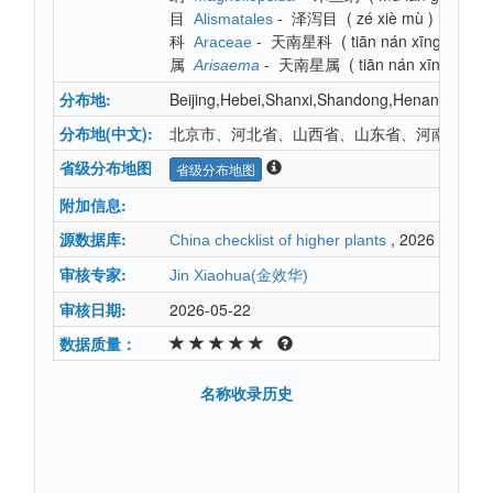
目
-
泽泻目
(
zé xiè mù
)
Alismatales
科
-
天南星科
(
tiān nán xīng kē
)
Araceae
属
-
天南星属
(
tiān nán xīng shǔ
)
Arisaema
分布地:
Beijing,Hebei,Shanxi,Shandong,Henan,Shaanx
分布地(中文):
北京市、河北省、山西省、山东省、河南省、陕
省级分布地图
省级分布地图
附加信息:
源数据库:
, 2026
China checklist of higher plants
审核专家:
Jin Xiaohua(金效华)
审核日期:
2026-05-22
数据质量：
名称收录历史